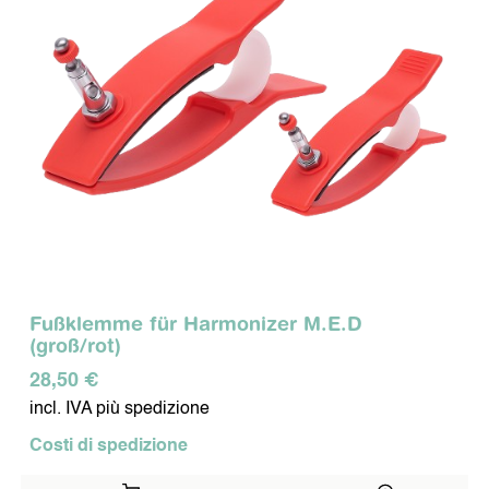
PER I MIEI ANIMALI
DISPOSITIVI MOBILI
PER I MIEI VIAGGI
LA MIA PROTEZIONE IN
MOVIMENTO
SYMBIO COSMETICS
Fußklemme für Harmonizer M.E.D
CURA DEL VISO
CURA DEL CORPO
(groß/rot)
28,50 €
incl. IVA più spedizione
CURA DEI DENTI
Costi di spedizione
ALTRI PRODOTTI