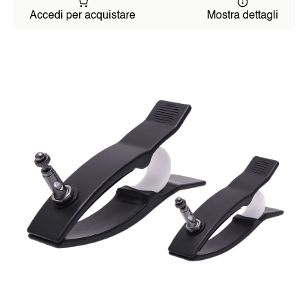
Accedi per acquistare
Mostra dettagli
SOJALL
GOCCE HARMONIS
DORA OXYGEN
LA MIA DIETA SANA
MEDICI E TERAPEUTI
Symbio-Harmonizer M.E.D.
Symbio-Harmonizer Tube
NOTIZIE
Post del Blog
Ultime Notizie
EVENTI
CHI SIAMO