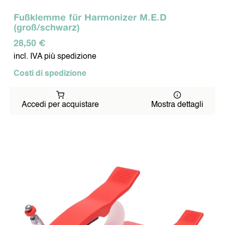
Squadra
Lavoro
Fußklemme für Harmonizer M.E.D
Ambiente
(groß/schwarz)
Metodo
28,50 €
Valutazione
Referenze
incl. IVA più spedizione
CONTATTI
Costi di spedizione
Note Legali
Politica sulla Protezione dei Dati
Accedi per acquistare
Mostra dettagli