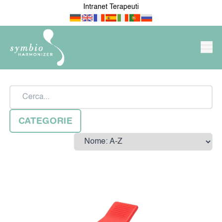
Intranet Terapeuti
PRODOTTI/NEGOZIO
Cerca
SYMBIO-HARMONIZER
CATEGORIE
Sort by
NOVITÀ
PER IL MIO APPARTAMENTO
/ CASA
IL MIO LAVORO E ATTIVITÀ
PER MEDICI E TERAPEUTI