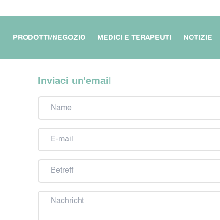
PRODOTTI/NEGOZIO
MEDICI E TERAPEUTI
NOTIZIE
Inviaci un'email
Nome
O APPARTAMENTO
IL MIO LAVORO E ATTIVITÀ
PER MEDICI E TERAPEUTI
/ CASA
Email
Oggetto
ITIVI MOBILI
PER I MIEI VIAGGI
LA MIA PROTEZIONE IN
MOVIMENTO
Messaggio