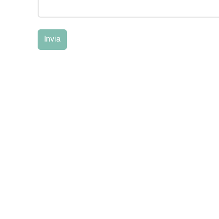
DEL CORPO
CURA DEI DENTI
Invia
 HARMONIS
DORA OXYGEN
LA MIA DIETA SANA