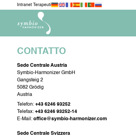
Intranet Terapeuti
CONTATTO
Sede Centrale Austria
Symbio-Harmonizer GmbH
NOVITÀ
PER IL MI
Gangsteig 2
5082 Grödig
Austria
Telefon:
+43 6246 93252
PER I MIEI ANIMALI
DISPOS
Telefax:
+43 6246 93252-14
E-Mail:
office@symbio-harmonizer.com
Sede Centrale Svizzera