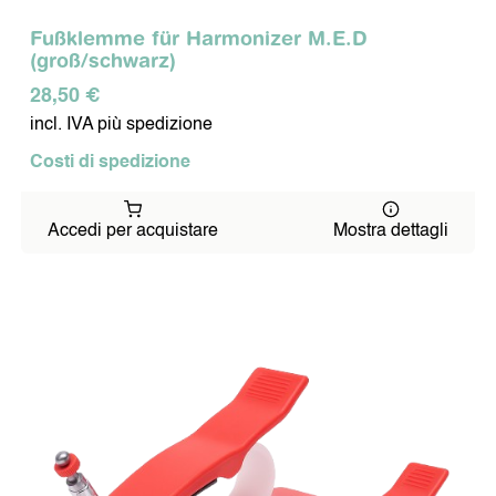
Squadra
Lavoro
Fußklemme für Harmonizer M.E.D
Ambiente
(groß/schwarz)
Metodo
28,50 €
Valutazione
Referenze
incl. IVA più spedizione
CONTATTI
Costi di spedizione
Note Legali
Politica sulla Protezione dei Dati
Accedi per acquistare
Mostra dettagli