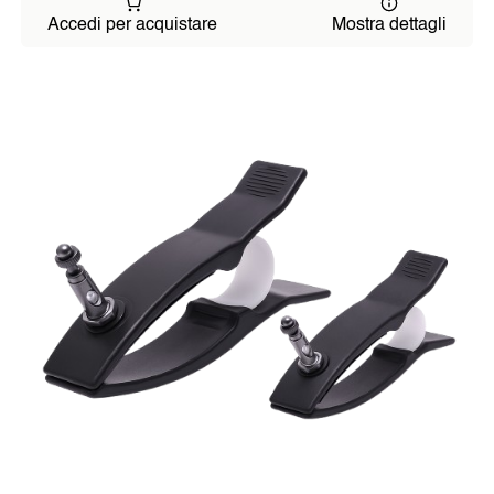
Accedi per acquistare
Mostra dettagli
SOJALL
GOCCE HARMONIS
DORA OXYGEN
LA MIA DIETA SANA
MEDICI E TERAPEUTI
Symbio-Harmonizer M.E.D.
Symbio-Harmonizer Tube
NOTIZIE
Post del Blog
Ultime Notizie
EVENTI
CHI SIAMO