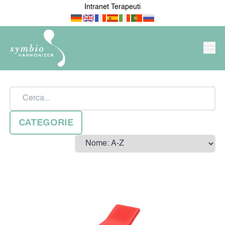
Intranet Terapeuti
PRODOTTI/NEGOZIO
Cerca
SYMBIO-HARMONIZER
CATEGORIE
Sort by
NOVITÀ
PER IL MIO APPARTAMENTO
/ CASA
IL MIO LAVORO E ATTIVITÀ
PER MEDICI E TERAPEUTI