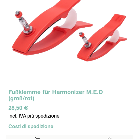
PER I MIEI ANIMALI
DISPOSITIVI MOBILI
PER I MIEI VIAGGI
LA MIA PROTEZIONE IN
MOVIMENTO
SYMBIO COSMETICS
Fußklemme für Harmonizer M.E.D
CURA DEL VISO
CURA DEL CORPO
(groß/rot)
28,50 €
incl. IVA più spedizione
CURA DEI DENTI
Costi di spedizione
ALTRI PRODOTTI