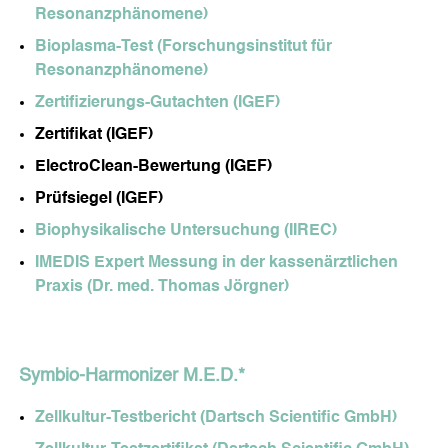
Resonanzphänomene)
Equipo
Empleo
Bioplasma-Test (Forschungsinstitut für
Medio Ambiente
Resonanzphänomene)
Método
Valoración
Zertifizierungs-Gutachten (IGEF)
Referencias
Zertifikat (IGEF)
CONTACTO
ElectroClean-Bewertung (IGEF)
Aviso Legal
Prüfsiegel (IGEF)
Política de Protección de Datos
Biophysikalische Untersuchung (IIREC)
IMEDIS Expert Messung in der kassenärztlichen
Praxis (Dr. med. Thomas Jörgner)
Symbio-Harmonizer M.E.D.*
Zellkultur-Testbericht (Dartsch Scientific GmbH)