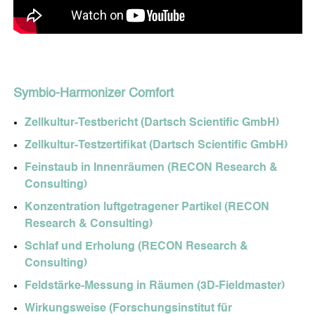
OTROS PRODUCTOS
SOJALL
GOTAS HARMONIS
Symbio-Harmonizer Comfort
Zellkultur-Testbericht (Dartsch Scientific GmbH)
DORA OXYGEN
MI DIETA SALUDABLE
Zellkultur-Testzertifikat (Dartsch Scientific GmbH)
MÉDICOS Y TERAPEUTAS
Feinstaub in Innenräumen (RECON Research &
Consulting)
Symbio-Harmonizer M.E.D.
Symbio-Harmonizer Tube
Konzentration luftgetragener Partikel (RECON
NOTICIAS
Research & Consulting)
Schlaf und Erholung (RECON Research &
Entradas del Blog
Últimas Noticias
Consulting)
EVENTOS
Feldstärke-Messung in Räumen (3D-Fieldmaster)
SOBRE NOSOTROS
Wirkungsweise (Forschungsinstitut für