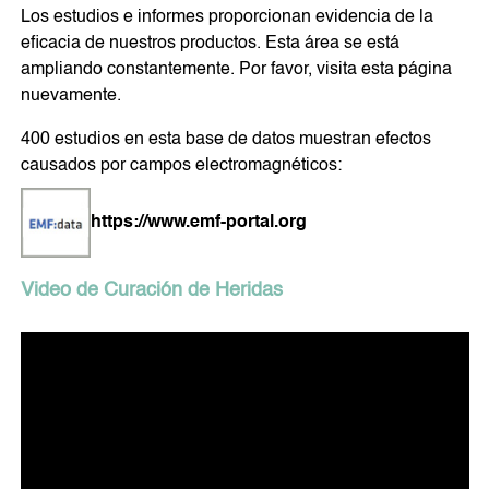
Los estudios e informes proporcionan evidencia de la
eficacia de nuestros productos. Esta área se está
PARA MIS MASCOTAS
DISPOSITIVOS MÓVILES
ampliando constantemente. Por favor, visita esta página
nuevamente.
400 estudios en esta base de datos muestran efectos
PARA MIS VIAJES Y
MI PROTECCIÓN EN
causados por campos electromagnéticos:
DESPLAZAMIENTOS
MOVIMIENTO
https://www.emf-portal.org
SYMBIO COSMETICS
Video de Curación de Heridas
CUIDADO FACIAL
CUIDADO CORPORAL
CUIDADO DENTAL