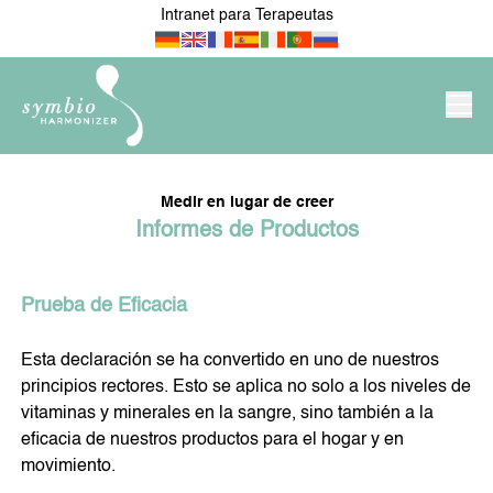
Intranet para Terapeutas
PRODUCTOS/TIENDA
SYMBIO-HARMONIZER
Medir en lugar de creer
Informes de Productos
Prueba de Eficacia
NOVEDADES
PARA MI APARTAMENTO /
CASA
Esta declaración se ha convertido en uno de nuestros
principios rectores. Esto se aplica no solo a los niveles de
vitaminas y minerales en la sangre, sino también a la
MI LUGAR DE TRABAJO Y
PARA MÉDICOS Y
eficacia de nuestros productos para el hogar y en
NEGOCIO
TERAPEUTAS
movimiento.