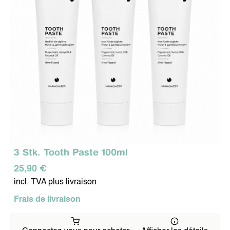
POUR MES ANIMAUX
APPAREILS MOBILES
POUR MES VOYAGES
MA PROTECTION EN
DÉPLACEMENT
SYMBIO COSMETICS
3 Stk. Tooth Paste 100ml
SOIN DU VISAGE
SOIN DU CORPS
25,90 €
incl. TVA plus livraison
Frais de livraison
SOINS DENTAIRES