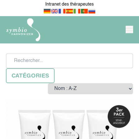
Intranet des thérapeutes
PRODUITS/BOUTIQUE
Rechercher
SYMBIO-HARMONIZER
CATÉGORIES
Sort by
NOUVEAUTÉS
POUR MON
APPARTEMENT/MA MAISON
MON LIEU DE TRAVAIL &
POUR LES MÉDECINS &
ENTREPRISE
THÉRAPEUTES