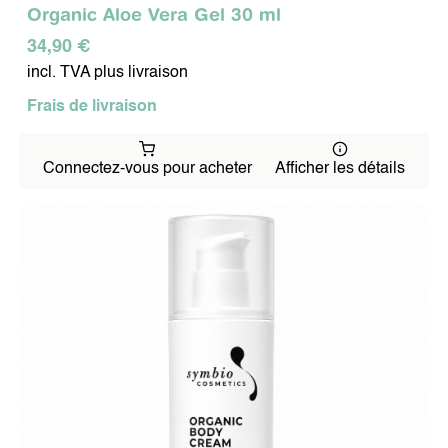
Organic Aloe Vera Gel 30 ml
Équipe
Carrière
34,90 €
Environnement
incl. TVA plus livraison
Méthode
Évaluation
Frais de livraison
Références
CONTACT
Connectez-vous pour acheter
Afficher les détails
Mentions légales
Politique de protection des données