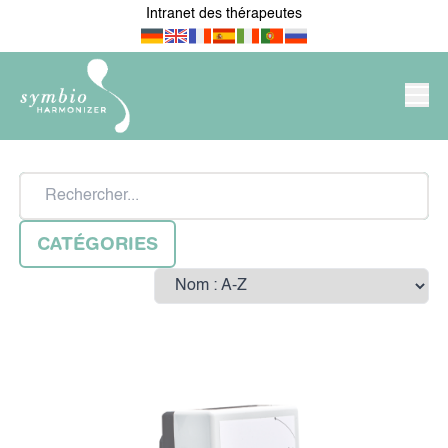
Intranet des thérapeutes
PRODUITS/BOUTIQUE
Rechercher
SYMBIO-HARMONIZER
CATÉGORIES
Sort by
NOUVEAUTÉS
POUR MON
APPARTEMENT/MA MAISON
MON LIEU DE TRAVAIL &
POUR LES MÉDECINS &
ENTREPRISE
THÉRAPEUTES