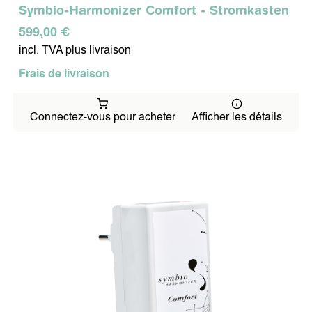
Symbio-Harmonizer Comfort - Stromkasten
Équipe
Carrière
599,00 €
Environnement
incl. TVA plus livraison
Méthode
Évaluation
Frais de livraison
Références
CONTACT
Connectez-vous pour acheter
Afficher les détails
Mentions légales
Politique de protection des données