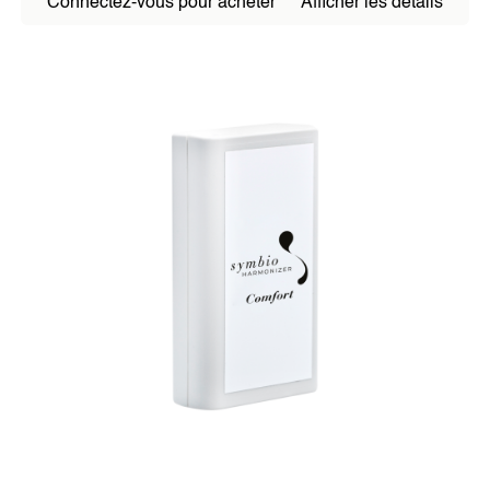
AUTRES PRODUITS
Connectez-vous pour acheter
Afficher les détails
SOJALL
GOUTTES HARMONIS
DORA OXYGEN
MON ALIMENTATION SAINE
MÉDECINS & THÉRAPEUTES
Symbio-Harmonizer M.E.D.
Symbio-Harmonizer Tube
ACTUALITÉS
Articles de blog
Dernières actualités
ÉVÉNEMENTS
À PROPOS DE NOUS