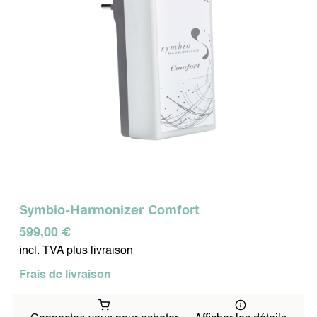
POUR MES ANIMAUX
APPAREILS MOBILES
POUR MES VOYAGES
MA PROTECTION EN
DÉPLACEMENT
SYMBIO COSMETICS
Symbio-Harmonizer Comfort
SOIN DU VISAGE
SOIN DU CORPS
599,00 €
incl. TVA plus livraison
Frais de livraison
SOINS DENTAIRES