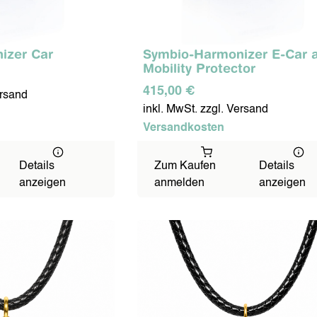
LEGE
ZAHNPFLEGE
izer Car
Symbio-Harmonizer E-Car 
Mobility Protector
415,00 €
ersand
inkl. MwSt. zzgl. Versand
Versandkosten
ROPFEN
DORA OXYGEN
MEINE GESUNDE
ERNÄHRUNG
Details
Zum Kaufen
Details
anzeigen
anmelden
anzeigen