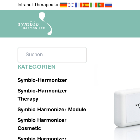
Intranet Therapeuten
Suchen
KATEGORIEN
NEU IM SHOP
FÜR MEINE WO
Symbio-Harmonizer
MEIN HA
Symbio-Harmonizer
Therapy
Symbio Harmonizer Module
FÜR MEINE TIERE
MOBILE END
Symbio Harmonizer
Cosmetic
Symbio Harmonizer