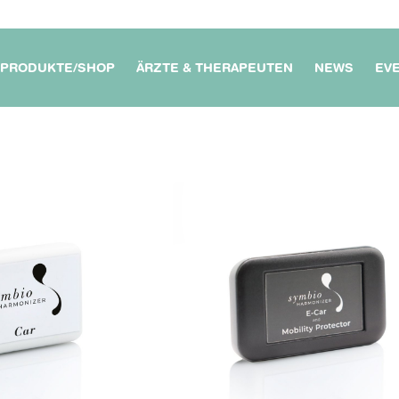
PRODUKTE/SHOP
ÄRZTE & THERAPEUTEN
NEWS
EV
HNUNG /
MEIN ARBEITSPLATZ &
FÜR ÄRZTE &
US
UNTERNEHMEN
THERAPEUTEN
GERÄTE
FÜR MEINE FAHRT & REISEN
MEIN SCHUTZ UNTERWEGS