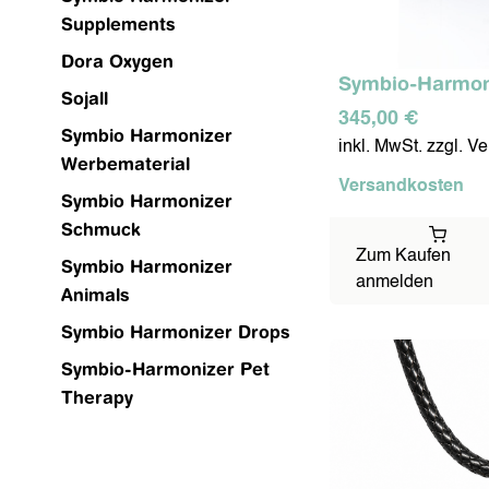
Supplements
Dora Oxygen
GESICHTSPFLEGE
KÖRPERPF
Symbio-Harmon
Sojall
345,00 €
Symbio Harmonizer
inkl. MwSt. zzgl. V
Werbematerial
Versandkosten
Symbio Harmonizer
SOJALL
HARMONIS-T
Schmuck
Zum Kaufen
Symbio Harmonizer
anmelden
Animals
Symbio Harmonizer Drops
Symbio-Harmonizer Pet
Therapy