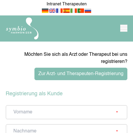
Intranet Therapeuten
PRODUKTE/SHOP
Möchten Sie sich als Arzt oder Therapeut bei uns
SYMBIO-HARMONIZER
registrieren?
Zur Arzt- und Therapeuten-Registrierung
NEU IM SHOP
FÜR MEINE WOHNUNG /
MEIN HAUS
Registrierung als Kunde
Vorname
MEIN ARBEITSPLATZ &
FÜR ÄRZTE &
UNTERNEHMEN
THERAPEUTEN
Nachname