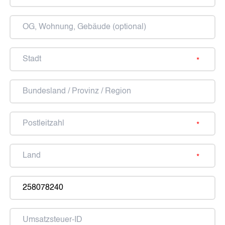
und
Hausnummer
OG,
Wohnung,
Gebäude
SOJALL
HARMONIS-TROPFEN
Stadt
(optional)
Bundesland
DORA OXYGEN
MEINE GESUNDE
/
ERNÄHRUNG
Provinz
ÄRZTE & THERAPEUTEN
Postleitzahl
/
Region
Symbio-Harmonizer M.E.D.
Symbio-Harmonizer Tube
Land
NEWS
Blogbeiträge
Betreuernummer
Neuigkeiten
(optional)
EVENTS
Umsatzsteuer-
ÜBER UNS