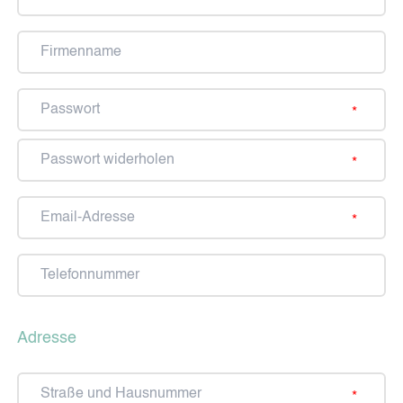
Firmenname
FÜR MEINE TIERE
MOBILE ENDGERÄTE
Passwort
FÜR MEINE FAHRT & REISEN
MEIN SCHUTZ UNTERWEGS
Passwort
widerholen
SYMBIO COSMETICS
Email-
Adresse
Telefonnummer
GESICHTSPFLEGE
KÖRPERPFLEGE
Adresse
ZAHNPFLEGE
Straße
WEITERE PRODUKTE